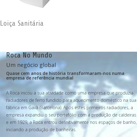
Loiça Sanitária
Roca No Mundo
Um negócio global
Quase cem anos de história transformaram-nos numa
empresa de referência mundial
A Roca inicou a sua atividade como uma empresa que produzia
radiadores de ferro fundido para aquecimento doméstico na sua
fábrica em Gavà (Barcelona). Após estes primeiros radiadores, a
empresa expandiu o seu portefólio com a produção de caldeiras
e em 1929, a Roca entrou definitivamente nos espaços de banho,
iniciando a produção de banheiras.