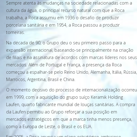
Sempre atenta às mudanças na sociedade relacionadas com a
cultura da água, o principal recurso natural com que a Roca
trabalha, a Roca assumiu em 1936 o desafio de produzir
porcelana sanitária e em 1954, a Roca passou a produzir
torneiras.
Na década de 90, o Grupo deu o seu primeiro passo para a
expansão internacional, baseando-se principalmente na criação
de filiais e na assinatura de acordos com marcas líderes nos seus
mercados. Além de Portugal e França, a presença da Roca
começou a espalhar-se pelo Reino Unido, Alemanha, Itália, Rússia,
Marrocos, Argentina, Brasil e China.
O momento decisivo do processo de internacionalização ocorreu
em 1999, com a aquisição do grupo suíço Keramik Holding
Laufen, quarto fabricante mundial de louças sanitárias. A compra
da Laufen permitiu ao Grupo reforçar a sua posição em
mercados estratégicos em que a marca tinha menos presença,
como a Europa de Leste, o Brasil e os EUA.
Em 2005, a Roca anuncia um plano estratégico ambicioso,